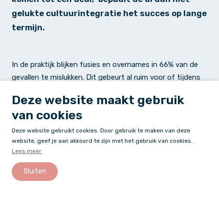
gelukte cultuurintegratie het succes op lange
termijn.
In de praktijk blijken fusies en overnames in 66% van de
gevallen te mislukken. Dit gebeurt al ruim voor of tijdens
het verandertraject. Door het gebrek aan specifieke
Deze website maakt gebruik
aandacht voor cultuur, komen de continuïteit en een
van cookies
stabiele werkomgeving onder druk te staan.
Er is dan een scherpe blik nodig, die kenmerkende
Deze website gebruikt cookies. Door gebruik te maken van deze
waarden, dynamieken en patronen identificeert en nagaat
website, geef je aan akkoord te zijn met het gebruik van cookies.
Lees meer
wat er nodig is om deze ten positieve te beïnvloeden.
Sluiten